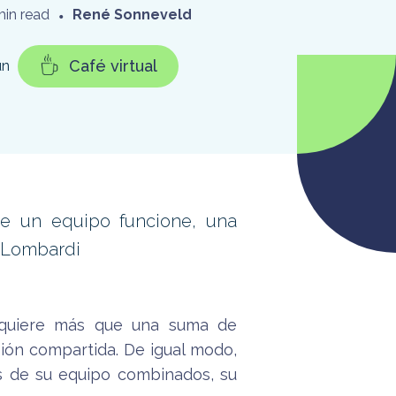
min read
•
René Sonneveld
Café virtual
un
ue un equipo funcione, una
e Lombardi
equiere más que una suma de
isión compartida. De igual modo,
s de su equipo combinados, su