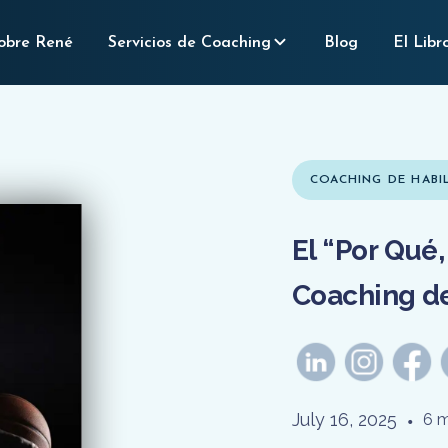
obre René
Servicios de Coaching
Blog
El Libr
COACHING DE HABI
El “Por Qué,
Coaching d
July 16, 2025
•
6 m