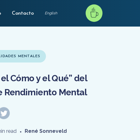
o
Contacto
English
LIDADES MENTALES
 el Cómo y el Qué” del
e Rendimiento Mental
in read
•
René Sonneveld