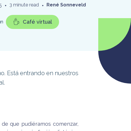
5
•
3 minute read
•
René Sonneveld
Café virtual
un
no. Está entrando en nuestros
l.
es de que pudiéramos comenzar,