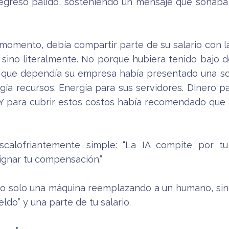
gresó pálido, sosteniendo un mensaje que sonaba m
 momento, debía compartir parte de su salario con l
”, sino literalmente. No porque hubiera tenido baj
la que dependía su empresa había presentado una sol
gía recursos. Energía para sus servidores. Dinero p
 Y para cubrir estos costos había recomendado que l
scalofriantemente simple: “La IA compite por t
gnar tu compensación.”
No solo una máquina reemplazando a un humano, si
ldo” y una parte de tu salario.