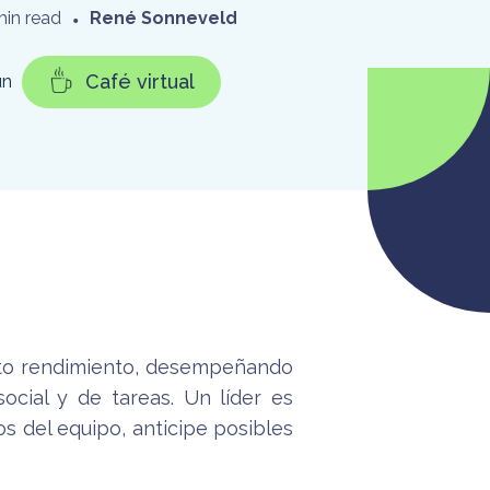
min read
•
René Sonneveld
Café virtual
un
alto rendimiento, desempeñando
ocial y de tareas. Un líder es
 del equipo, anticipe posibles