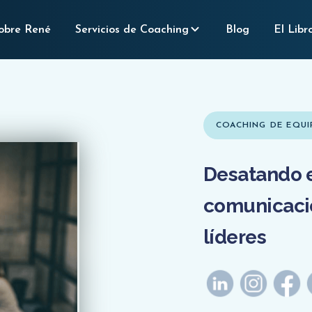
obre René
Servicios de Coaching
Blog
El Libr
COACHING DE EQUI
Desatando e
comunicaci
líderes