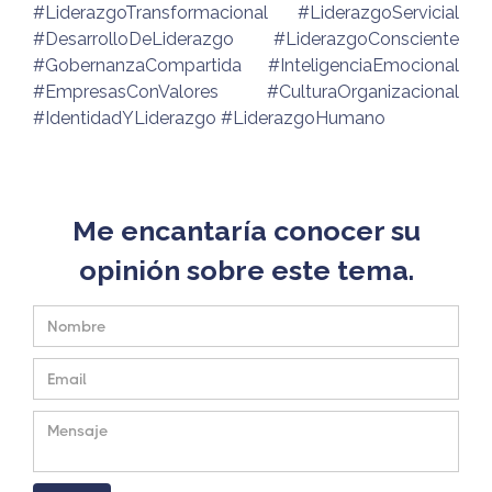
#LiderazgoTransformacional #LiderazgoServicial
#DesarrolloDeLiderazgo #LiderazgoConsciente
#GobernanzaCompartida #InteligenciaEmocional
#EmpresasConValores #CulturaOrganizacional
#IdentidadYLiderazgo #LiderazgoHumano
Me encantaría conocer su
opinión sobre este tema.